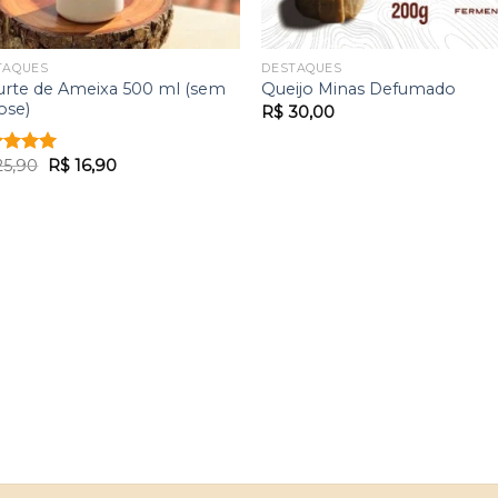
TAQUES
DESTAQUES
urte de Ameixa 500 ml (sem
Queijo Minas Defumado
ose)
R$
30,00
O
O
5,90
R$
16,90
iação
preço
preço
de 5
original
atual
era:
é:
R$ 25,90.
R$ 16,90.