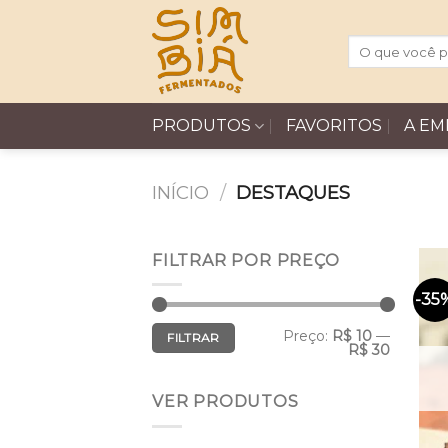
Ir
para
Pesquisar
o
por:
conteúdo
PRODUTOS
FAVORITOS
A EM
INÍCIO
/
DESTAQUES
FILTRAR POR PREÇO
-35
Preço
Preço
Preço:
R$ 10
—
FILTRAR
mínimo
máximo
R$ 30
VER PRODUTOS