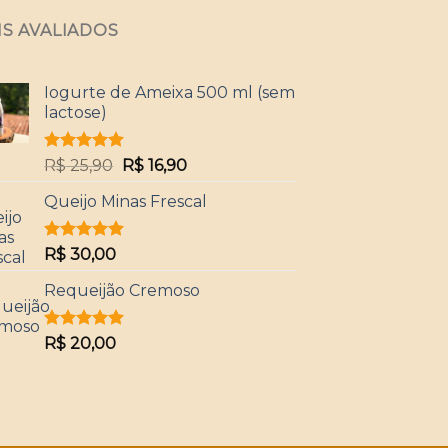
IS AVALIADOS
Iogurte de Ameixa 500 ml (sem
lactose)
Avaliação
O
O
R$
25,90
R$
16,90
5.00
de 5
preço
preço
Queijo Minas Frescal
original
atual
era:
é:
R$ 25,90.
R$ 16,90.
Avaliação
R$
30,00
5.00
de 5
Requeijão Cremoso
Avaliação
R$
20,00
5.00
de 5