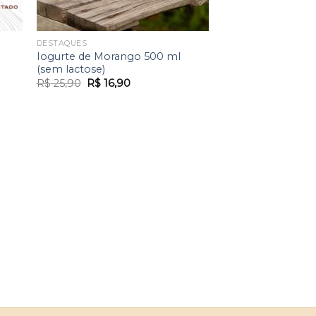
DESTAQUES
Iogurte de Morango 500 ml
(sem lactose)
O
O
R$
25,90
R$
16,90
preço
preço
original
atual
era:
é:
R$ 25,90.
R$ 16,90.