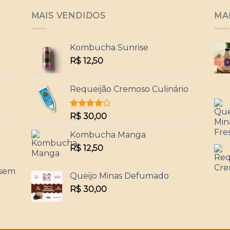
MAIS VENDIDOS
MA
Kombucha Sunrise
R$
12,50
Requeijão Cremoso Culinário
Avaliação
R$
30,00
4.00
de
o
5
Kombucha Manga
R$
12,50
(sem
Queijo Minas Defumado
R$
30,00