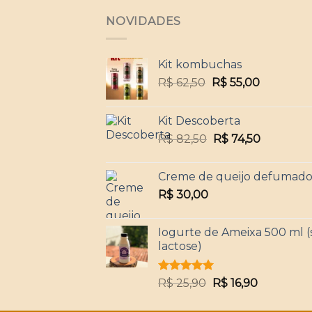
NOVIDADES
Kit kombuchas
O
O
R$
62,50
R$
55,00
preço
preço
original
atual
Kit Descoberta
era:
é:
O
O
R$
82,50
R$
74,50
R$ 62,50.
R$ 55,00.
preço
preço
original
atual
Creme de queijo defumad
era:
é:
R$
30,00
R$ 82,50.
R$ 74,50.
Iogurte de Ameixa 500 ml 
lactose)
Avaliação
O
O
R$
25,90
R$
16,90
5.00
de 5
preço
preço
original
atual